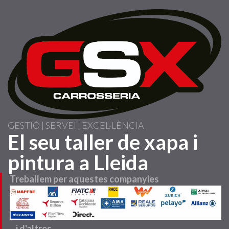
Vés
al
contingut
GESTIÓ | SERVEI | EXCEL·LÈNCIA
El seu taller de xapa i
pintura a Lleida
Treballem per aquestes companyies
...i d'altres