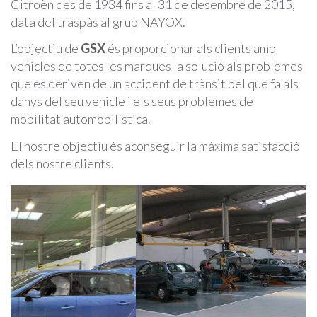
Citroën des de 1934 fins al 31 de desembre de 2015,
data del traspàs al grup NAYOX.
L’objectiu de
GSX
és proporcionar als clients amb
vehicles de totes les marques la solució als problemes
que es deriven de un accident de trànsit pel que fa als
danys del seu vehicle i els seus problemes de
mobilitat automobilística.
El nostre objectiu és aconseguir la màxima satisfacció
dels nostre clients.