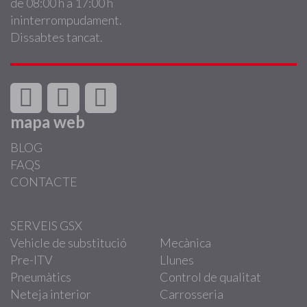
de 08:00 h a 17:00 h
ininterrompudament.
Dissabtes tancat.
mapa web
BLOG
FAQS
CONTACTE
SERVEIS GSX
Vehicle de substitució
Mecànica
Pre-ITV
Llunes
Pneumàtics
Control de qualitat
Neteja interior
Carrosseria