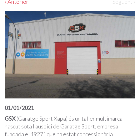
‹ Anterior
Següent ›
01/01/2021
GSX
(Garatge Sport Xapa) és un taller multimarca
nascut sota l’auspici de Garatge Sport, empresa
fundada el 1927 i que ha estat concessionària