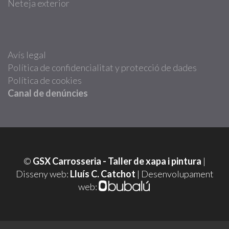
Neteja exterior
Avís legal
Política de confidencialitat y protecció de dades
Política de cookies
Canal de denúncies
©
GSX Carrosseria - Taller de xapa i pintura
|
Disseny web:
Lluís C. Catchot
| Desenvolupament
web: