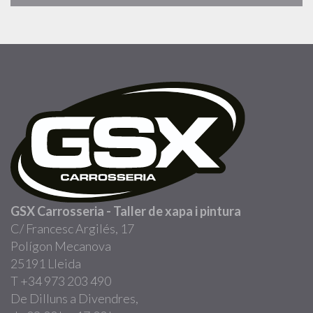
GSX Carrosseria - Taller de xapa i pintura
C/ Francesc Argilés, 17
Polígon Mecanova
25191 Lleida
T +34 973 203 490
De Dilluns a Divendres,