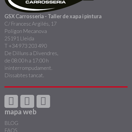
GSX Carrosseria - Taller de xapa i pintura
C/ Francesc Argilés, 17
Polígon Mecanova
25191 Lleida
T +34 973 203 490
De Dilluns a Divendres,
de 08:00 h a 17:00 h
ininterrompudament.
Dissabtes tancat.
mapa web
BLOG
FAQS