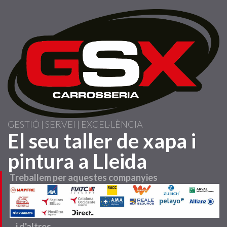
Vés
al
contingut
GESTIÓ | SERVEI | EXCEL·LÈNCIA
El seu taller de xapa i
pintura a Lleida
Treballem per aquestes companyies
...i d'altres